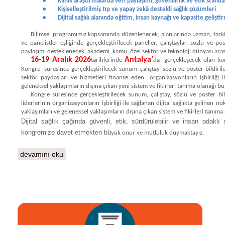
•
Klinik araştırmalarda veri paylaşımı, güvenilirlik ve etik standa
•
Kişiselleştirilmiş tıp ve yapay zekâ destekli sağlık çözümleri
•
Dijital sağlık alanında eğitim, insan kaynağı ve kapasite gelişti
Bilimsel programımız kapsamında düzenlenecek; alanlarında uzman, fark
ve panelistler eşliğinde gerçekleştirilecek paneller, çalıştaylar, sözlü ve p
paylaşımı desteklenecek; akademi, kamu, özel sektör ve teknoloji dünyası arasınd
16-19 Aralık 2026
Antalya’
tarihlerinde
da gerçekleşecek olan kon
Kongre süresince gerçekleştirilecek sunum, çalıştay, sözlü ve poster bildiriler
sektör paydaşları ve hizmetleri finanse eden organizasyonların işbirliği ile
geleneksel yaklaşımların dışına çıkan yeni sistem ve fikirleri tanıma olanağı bu
Kongre süresince gerçekleştirilecek sunum, çalıştay, sözlü ve poster bild
liderlerinin organizasyonların işbirliği ile sağlanan dijital sağlıkta gelinen 
yaklaşımları ve geleneksel yaklaşımların dışına çıkan sistem ve fikirleri tanıma
Dijital sağlık çağında güvenli, etik, sürdürülebilir ve insan odakl
kongremize davet etmekten bü
yük onur ve mutluluk duymaktayız.
Kongre Daveti hakkında
devamını oku