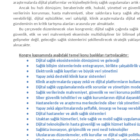
araştırmalarda dijital platformlar ve kişiselleştirilmiş sağlık uygulamaları artık
Ancak bu hızlı dönüşüm; beraberinde etik, hukuki, yönetsel ve güvenlik
verilerinin korunması, hasta mahremiyeti, siber saldırılara karşı sağlık alty
verebilirliği, dijital eşitsizlikler, veri sahipliği, klinik araştırmalarda dijita
gündeminin en kritik tartışma alanları arasında yer almaktadır.
Bu çerçevede düzenlenecek olan kongremiz; dijital sağlık çağında sağlık b
güvenlik, etik ve veri mahremiyeti ekseninde multidisipliner bir bilimsel
gelişmeler değil, geleceğin sağlık sistemlerini şekillendirecek stratejik yakla
alınacaktır.
Kongre kapsamında aşağıdaki temel konu başlıkları tartışılacaktır:
•
Dijital sağlık ekosisteminin dönüşümü ve geleceği
•
Sağlık bilişim sistemlerinde entegrasyon, birlikte çalışabilirli
•
Elektronik sağlık kayıtları ve büyük veri yönetimi
•
Yapay zekâ destekli klinik karar sistemleri
•
Klinik araştırmalarda yapay zekâ ve dijital platformların kullan
•
Dijital sağlık uygulamalarında etik sorunlar ve yönetişim mode
•
Sağlık verilerinde mahremiyet, güvenlik ve veri koruma politi
•
Siber güvenlik tehditleri ve sağlık kurumlarının dijital dayanıklı
•
Hastanelerde ve araştırma merkezlerinde siber risk yönetimi
•
Yapay zekâ algoritmalarında şeffaflık, önyargı ve hesap verebili
•
Dijital hastaneler ve akıllı sağlık sistemleri
•
Uzaktan sağlık hizmetleri, tele-sağlık ve mobil sağlık uygulama
•
Dijital teknolojilerin hasta güvenliği ve sağlık hizmet kalitesi ü
•
Sağlıkta inovasyon, girişimcilik ve yeni nesil teknolojiler
•
Uluslararası düzenlemeler, etik kurullar ve dijital sağlık politik