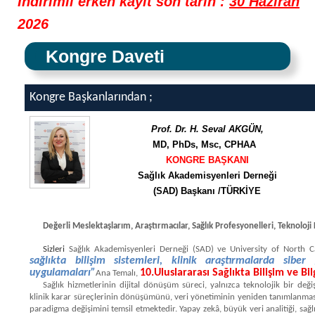
İndirimli erken kayıt son tarih :
30 Haziran
2026
Kongre Daveti
Kongre Başkanlarından ;
Prof. Dr. H. Seval AKGÜN,
MD, PhDs, Msc, CPHAA
KONGRE BAŞKANI
Sağlık Akademisyenleri Derneği
(SAD) Başkanı /
TÜRKİYE
Değerli Meslektaşlarım, Araştırmacılar, Sağlık Profesyonelleri, Teknoloji 
Sizleri
Sağlık Akademisyenleri Derneği (SAD)
ve University of North C
sağlıkta bilişim sistemleri, klinik araştırmalarda sib
uygulamaları”
10.Uluslararası Sağlıkta Bilişim ve Bi
Ana Temalı,
Sağlık hizmetlerinin dijital dönüşüm süreci, yalnızca teknolojik bir değ
klinik karar süreçlerinin dönüşümünü, veri yönetiminin yeniden tanımlanması
paradigma değişimini temsil etmektedir. Yapay zekâ, büyük veri analitiği, sağlık 